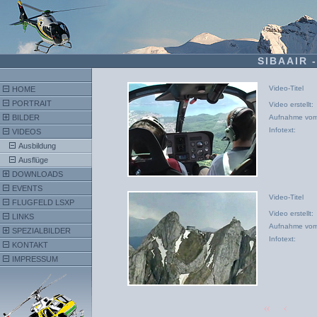
SIBAAIR 
Video-Titel
HOME
PORTRAIT
Video erstellt:
BILDER
Aufnahme vom
Infotext:
VIDEOS
Ausbildung
Ausflüge
DOWNLOADS
EVENTS
Video-Titel
FLUGFELD LSXP
Video erstellt:
LINKS
Aufnahme vom
SPEZIALBILDER
Infotext:
KONTAKT
IMPRESSUM