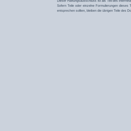
Dieser Haftungsausschluss ist als Teil des Interne
Sofern Teile oder einzelne Formulierungen dieses T
entsprechen sollten, bleiben die übrigen Teile des D