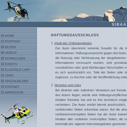
SIBAA
HAFTUNGSAUSSCHLUSS
HOME
PORTRAIT
1.
Inhalt des Onlineangebotes
BILDER
Der Autor übernimmt keinerlei Gewähr für die Aktua
VIDEOS
Informationen. Haftungsansprüche gegen den Autor, w
die Nutzung oder Nichtnutzung der dargebotenen I
DOWNLOADS
Informationen verursacht wurden, sind grundsät
EVENTS
vorsätzliches oder grob fahrlässiges Verschulden vor
FLUGFELD LSXP
es sich ausdrücklich vor, Teile der Seiten ode
LINKS
ergänzen, zu löschen oder die Veröffentlichung zeitw
SPEZIALBILDER
2.
Verweise und Links
KONTAKT
Bei direkten oder indirekten Verweisen auf fremd
IMPRESSUM
des Autors liegen, würde eine Haftungsverpflichtun
Inhalten Kenntnis hat und es ihm technisch mögli
verhindern. Der Autor erklärt hiermit ausdrücklich
verlinkenden Seiten erkennbar waren. Auf die aktu
verlinkten/verknüpften Seiten hat der Autor keinerl
Inhalten aller verlinkten /verknüpften Seiten, die 
innerhalb des eigenen Internetangebotes gesetzten 