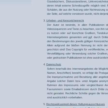
Gästebüchern, Diskussionsforen, Linkverzeichnis
deren Inhalt externe Schreibzugriffe möglich sind. F
Schäden, die aus der Nutzung oder Nichtnutzung solc
der Seite, auf welche verwiesen wurde, nicht derjenige
3.
Urheber- und Kennzeichenrecht
Der Autor ist bestrebt, in allen Publikationen
Videosequenzen und Texte zu beachten, von ihm sel
zu nutzen oder auf lizenzfreie Grafiken, Tondoku
Internetangebotes genannten und ggf. durch Drit
den Bestimmungen des jeweils gültigen Kennzeichen
Allein aufgrund der bloßen Nennung ist nicht de
geschützt sind! Das Copyright für veröffentlichte, vo
Vervielfältigung oder Verwendung solcher Grafike
oder gedruckten Publikationen ist ohne ausdrücklich
4.
Datenschutz
Sofern innerhalb des Internetangebotes die Möglich
Namen, Anschriften) besteht, so erfolgt die Preisga
Die Inanspruchnahme und Bezahlung aller angebote
Angabe solcher Daten bzw. unter Angabe anonymi
Rahmen des Impressums oder vergleichbarer Angab
Faxnummern sowie Emailadressen durch Dritte zur
nicht gestattet. Rechtliche Schritte gegen die Ve
sind ausdrücklich vorbehalten.
5.
Rechtswirksamkeit dieses Haftungsausschlusses